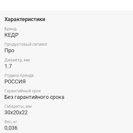
Россия — родина бренда.
Особенности:
Характеристики
Диаметр 1,7 мм
Бренд
Совместимо с плазмотронами CUT 101–141
КЕДР
Комплектация:
Продуктовый сегмент
Про
Сопло — 1 шт.
Диаметр, мм
1.7
Родина бренда
РОССИЯ
Гарантийный срок
Без гарантийного срока
Габариты, мм
30x20x22
Вес, кг
0,036