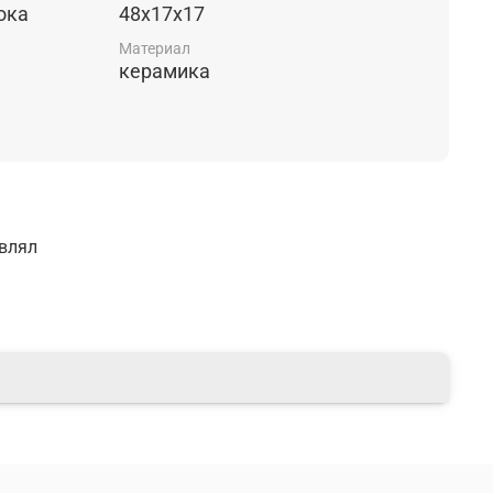
ока
48х17х17
шт.
Материал
керамика
авлял