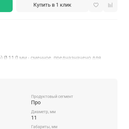
Купить в 1 клик
 Ø 11,0 мм - сменное, предназначено для
неплавящимся электродом.
.
Продуктовый сегмент
Про
ика
Диаметр, мм
11
я:
Габариты, мм