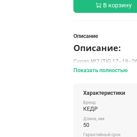
В корзину
Описание
Описание:
Сопло №7 (TIG 17–18–26)
аргонодуговой сварки 
Показать полностью
Россия — родина бренда
Особенности:
Характеристики
Бренд
Тип — TIG
КЕДР
Материал — керам
Длина, мм
50
Комплектаци
Гарантийный срок