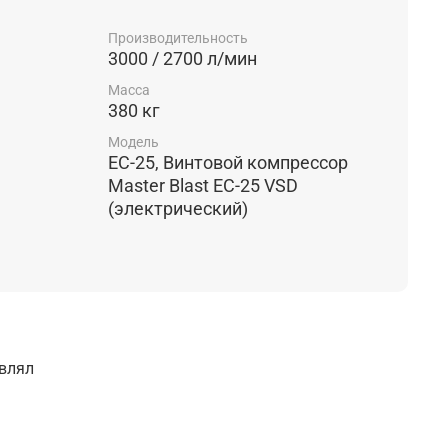
дственные процессы, снизить расходы на
надежное функционирование вашего
Производительность
ельные характеристики: Примечание: вн 1"
3000 / 2700 л/мин
Масса
380 кг
Модель
EC-25, Винтовой компрессор
Master Blast EC-25 VSD
(электрический)
авлял