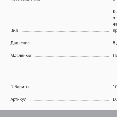
К
э
ч
Вид
п
Давление
8
Масляный
Н
Габариты
1
Артикул
E