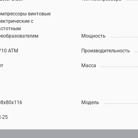
омпрессоры винтовые
лектрические с
астотным
реобразователем
Мощность
 /10 АТМ
Производительность
ет
Масса
08х80х116
Модель
C-25