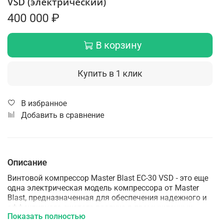
VSD (электрический)
400 000 ₽
В корзину
Купить в 1 клик
В избранное
Добавить в сравнение
Описание
Винтовой компрессор Master Blast EC-30 VSD - это еще
одна электрическая модель компрессора от Master
Blast, предназначенная для обеспечения надежного и
эффективного сжатого воздуха в промышленных
Показать полностью
приложениях. Основные характеристики винтового