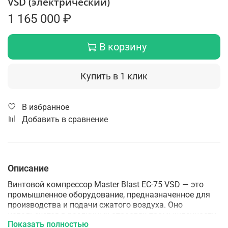
VSD (электрический)
1 165 000 ₽
В корзину
Купить в 1 клик
В избранное
Добавить в сравнение
Описание
Винтовой компрессор Master Blast EC-75 VSD — это
промышленное оборудование, предназначенное для
производства и подачи сжатого воздуха. Оно
используется в различных отраслях промышленности,
Показать полностью
строительства, автосервиса и других областях, где