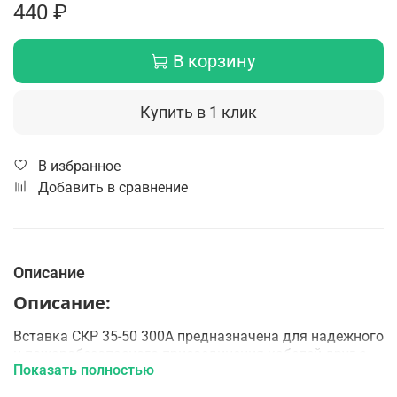
440 ₽
В корзину
Купить в 1 клик
В избранное
Добавить в сравнение
Описание
Описание:
Вставка СКР 35-50 300А предназначена для надежного
и пожаробезопасного присоединения кабелей друг с
Показать полностью
другом или к источнику питания.