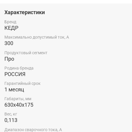
Россия — родина бренда.
Характеристики
Особенности:
Бренд
Диапазон сварочного тока — 300А
КЕДР
Сечение кабеля — 35-50мм2
Максимально допустимый ток, А
Комплектация:
300
Вставка — 1 шт.
Продуктовый сегмент
Про
Родина бренда
РОССИЯ
Гарантийный срок
1 месяц
Габариты, мм
630х40х175
Вес, кг
0,113
Диапазон сварочного тока, А