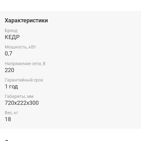
стационарных и передвижных условиях с
относительной влажностью окружающего воздуха не
более 80%.
Характеристики
Россия — родина бренда.
Бренд
КЕДР
Особенности:
Мощность, кВт
Загрузка электродов — 20 кг
0,7
Комплектация:
Напряжение сети, В
220
Электропечь — 1 шт.
Гарантийный срок
Ножка — 4 шт.
1 год
Винт 4х30 — 4 шт.
Руководство по эксплуатации — 1 шт.
Габариты, мм
720х222х300
Вес, кг
18