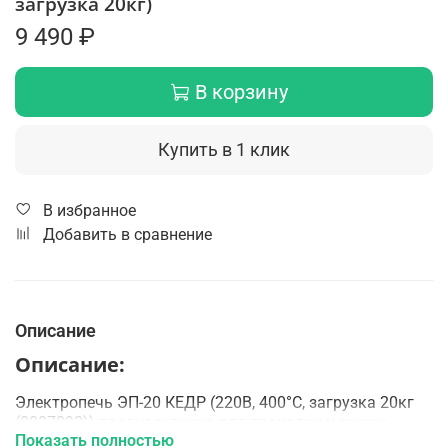
загрузка 20кг)
9 490 ₽
В корзину
Купить в 1 клик
В избранное
Добавить в сравнение
Описание
Описание:
Электропечь ЭП-20 КЕДР (220В, 400°C, загрузка 20кг
(8007893)) предназначена для прокалки и сушки
Показать полностью
сварочных электродов при заданной температуре в