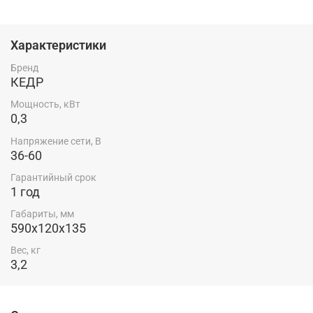
прокаленных сварочных электродов, применяемых
для ручной дуговой сварки на рабочем месте
сварщика.
Характеристики
Россия — родина бренда.
Бренд
КЕДР
Особенности:
Мощность, кВт
Загрузка электродов — 5 кг
0,3
Комплектация:
Напряжение сети, В
36-60
Термопенал — 1 шт.
Гарантийный срок
Комплект крепежа ручки (винт, шайба) — 1 шт.
1 год
Руководство по эксплуатации — 1 шт.
Габариты, мм
Внешний вид изделия может незначительно
590x120x135
отличаться от предсталенного на фотографии.
Вес, кг
3,2