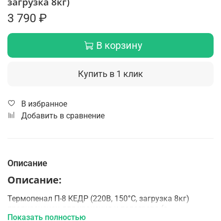
загрузка 8кг)
3 790 ₽
В корзину
Купить в 1 клик
В избранное
Добавить в сравнение
Описание
Описание:
Термопенал П-8 КЕДР (220В, 150°C, загрузка 8кг)
предназначен для хранения и подогрева (с
Показать полностью
автоматическим поддержанием температуры)