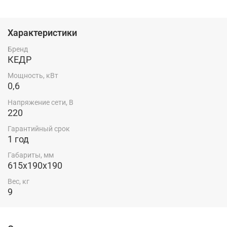
прокаленных сварочных электродов, применяемых
для ручной дуговой сварки на рабочем месте
сварщика.
Характеристики
Россия — родина бренда.
Бренд
КЕДР
Особенности:
Мощность, кВт
Загрузка электродов — 8 кг
0,6
Комплектация:
Напряжение сети, В
220
Термопенал — 1 шт.
Гарантийный срок
Комплект крепежа ручки (винт, шайба) — 1 шт.
1 год
Руководство по эксплуатации — 1 шт.
Габариты, мм
615х190х190
Вес, кг
9